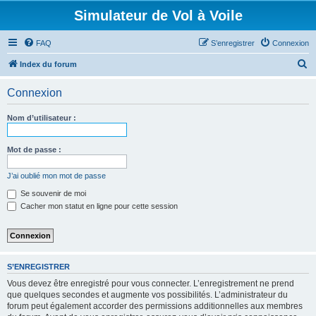
Simulateur de Vol à Voile
FAQ
S’enregistrer
Connexion
R
Index du forum
e
Connexion
c
h
Nom d’utilisateur :
e
r
Mot de passe :
c
J’ai oublié mon mot de passe
h
Se souvenir de moi
e
Cacher mon statut en ligne pour cette session
r
S’ENREGISTRER
Vous devez être enregistré pour vous connecter. L’enregistrement ne prend
que quelques secondes et augmente vos possibilités. L’administrateur du
forum peut également accorder des permissions additionnelles aux membres