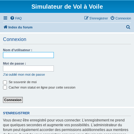
Simulateur de Vol à Voile
FAQ
S’enregistrer
Connexion
R
Index du forum
e
Connexion
c
h
Nom d’utilisateur :
e
r
Mot de passe :
c
J’ai oublié mon mot de passe
h
Se souvenir de moi
e
Cacher mon statut en ligne pour cette session
r
S’ENREGISTRER
Vous devez être enregistré pour vous connecter. L’enregistrement ne prend
que quelques secondes et augmente vos possibilités. L’administrateur du
forum peut également accorder des permissions additionnelles aux membres