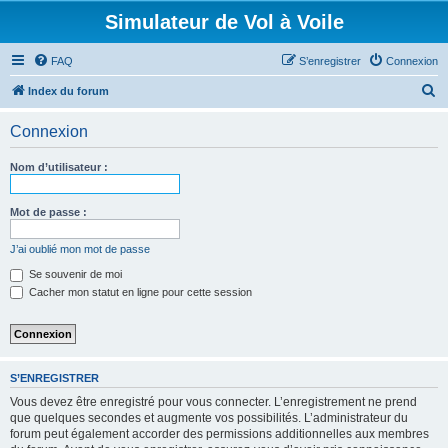
Simulateur de Vol à Voile
FAQ
S’enregistrer
Connexion
R
Index du forum
e
Connexion
c
h
Nom d’utilisateur :
e
r
Mot de passe :
c
J’ai oublié mon mot de passe
h
Se souvenir de moi
e
Cacher mon statut en ligne pour cette session
r
S’ENREGISTRER
Vous devez être enregistré pour vous connecter. L’enregistrement ne prend
que quelques secondes et augmente vos possibilités. L’administrateur du
forum peut également accorder des permissions additionnelles aux membres