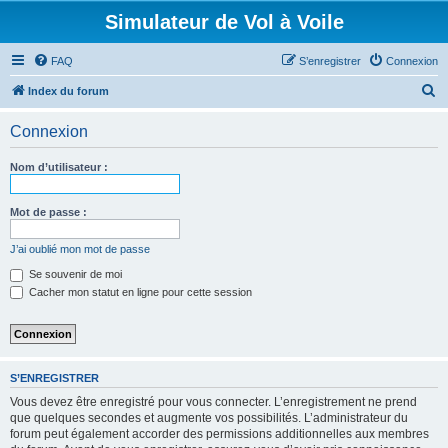
Simulateur de Vol à Voile
FAQ
S’enregistrer
Connexion
R
Index du forum
e
Connexion
c
h
Nom d’utilisateur :
e
r
Mot de passe :
c
J’ai oublié mon mot de passe
h
Se souvenir de moi
e
Cacher mon statut en ligne pour cette session
r
S’ENREGISTRER
Vous devez être enregistré pour vous connecter. L’enregistrement ne prend
que quelques secondes et augmente vos possibilités. L’administrateur du
forum peut également accorder des permissions additionnelles aux membres