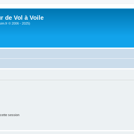
r de Vol à Voile
sim.fr © 2006 - 2025)
cette session