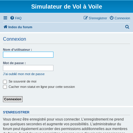
Simulateur de Vol à Voile
FAQ
S’enregistrer
Connexion
R
Index du forum
e
Connexion
c
h
Nom d’utilisateur :
e
r
Mot de passe :
c
J’ai oublié mon mot de passe
h
Se souvenir de moi
e
Cacher mon statut en ligne pour cette session
r
S’ENREGISTRER
Vous devez être enregistré pour vous connecter. L’enregistrement ne prend
que quelques secondes et augmente vos possibilités. L’administrateur du
forum peut également accorder des permissions additionnelles aux membres