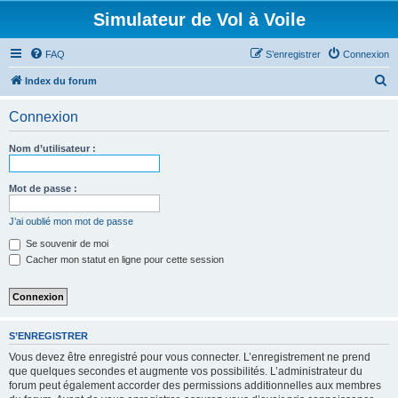
Simulateur de Vol à Voile
FAQ
S’enregistrer
Connexion
R
Index du forum
e
Connexion
c
h
Nom d’utilisateur :
e
r
Mot de passe :
c
J’ai oublié mon mot de passe
h
Se souvenir de moi
e
Cacher mon statut en ligne pour cette session
r
S’ENREGISTRER
Vous devez être enregistré pour vous connecter. L’enregistrement ne prend
que quelques secondes et augmente vos possibilités. L’administrateur du
forum peut également accorder des permissions additionnelles aux membres