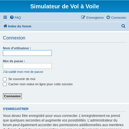
Simulateur de Vol à Voile
FAQ
S’enregistrer
Connexion
R
Index du forum
e
Connexion
c
h
Nom d’utilisateur :
e
r
Mot de passe :
c
J’ai oublié mon mot de passe
h
Se souvenir de moi
e
Cacher mon statut en ligne pour cette session
r
S’ENREGISTRER
Vous devez être enregistré pour vous connecter. L’enregistrement ne prend
que quelques secondes et augmente vos possibilités. L’administrateur du
forum peut également accorder des permissions additionnelles aux membres