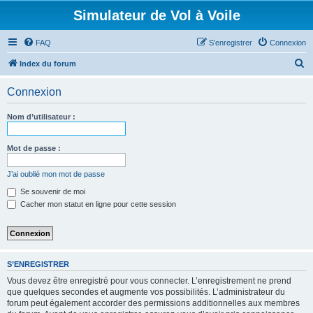
Simulateur de Vol à Voile
FAQ
S’enregistrer
Connexion
R
Index du forum
e
Connexion
c
h
Nom d’utilisateur :
e
r
Mot de passe :
c
J’ai oublié mon mot de passe
h
Se souvenir de moi
e
Cacher mon statut en ligne pour cette session
r
S’ENREGISTRER
Vous devez être enregistré pour vous connecter. L’enregistrement ne prend
que quelques secondes et augmente vos possibilités. L’administrateur du
forum peut également accorder des permissions additionnelles aux membres