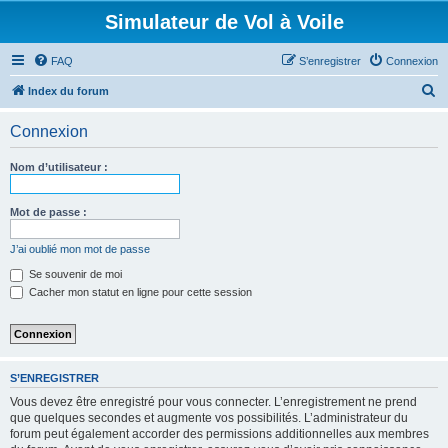
Simulateur de Vol à Voile
FAQ
S’enregistrer
Connexion
R
Index du forum
e
Connexion
c
h
Nom d’utilisateur :
e
r
Mot de passe :
c
J’ai oublié mon mot de passe
h
Se souvenir de moi
e
Cacher mon statut en ligne pour cette session
r
S’ENREGISTRER
Vous devez être enregistré pour vous connecter. L’enregistrement ne prend
que quelques secondes et augmente vos possibilités. L’administrateur du
forum peut également accorder des permissions additionnelles aux membres