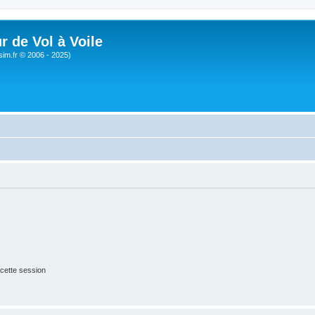
r de Vol à Voile
sim.fr © 2006 - 2025)
cette session