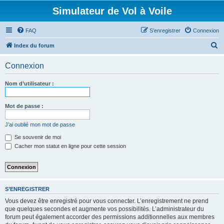
Simulateur de Vol à Voile
FAQ
S’enregistrer
Connexion
R
Index du forum
e
Connexion
c
h
Nom d’utilisateur :
e
r
Mot de passe :
c
J’ai oublié mon mot de passe
h
Se souvenir de moi
e
Cacher mon statut en ligne pour cette session
r
S’ENREGISTRER
Vous devez être enregistré pour vous connecter. L’enregistrement ne prend
que quelques secondes et augmente vos possibilités. L’administrateur du
forum peut également accorder des permissions additionnelles aux membres