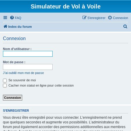
Simulateur de Vol à Voile
FAQ
S’enregistrer
Connexion
R
Index du forum
e
Connexion
c
h
Nom d’utilisateur :
e
r
Mot de passe :
c
J’ai oublié mon mot de passe
h
Se souvenir de moi
e
Cacher mon statut en ligne pour cette session
r
S’ENREGISTRER
Vous devez être enregistré pour vous connecter. L’enregistrement ne prend
que quelques secondes et augmente vos possibilités. L’administrateur du
forum peut également accorder des permissions additionnelles aux membres