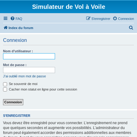
Simulateur de Vol à Voile
FAQ
S’enregistrer
Connexion
R
Index du forum
e
Connexion
c
h
Nom d’utilisateur :
e
r
Mot de passe :
c
J’ai oublié mon mot de passe
h
Se souvenir de moi
e
Cacher mon statut en ligne pour cette session
r
S’ENREGISTRER
Vous devez être enregistré pour vous connecter. L’enregistrement ne prend
que quelques secondes et augmente vos possibilités. L’administrateur du
forum peut également accorder des permissions additionnelles aux membres