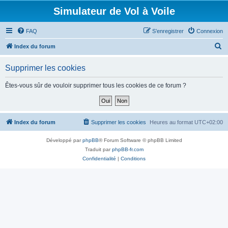
Simulateur de Vol à Voile
FAQ
S’enregistrer
Connexion
R
Index du forum
e
Supprimer les cookies
c
h
Êtes-vous sûr de vouloir supprimer tous les cookies de ce forum ?
e
r
c
Index du forum
Supprimer les cookies
Heures au format
UTC+02:00
h
Développé par
phpBB
® Forum Software © phpBB Limited
e
Traduit par
phpBB-fr.com
r
Confidentialité
|
Conditions