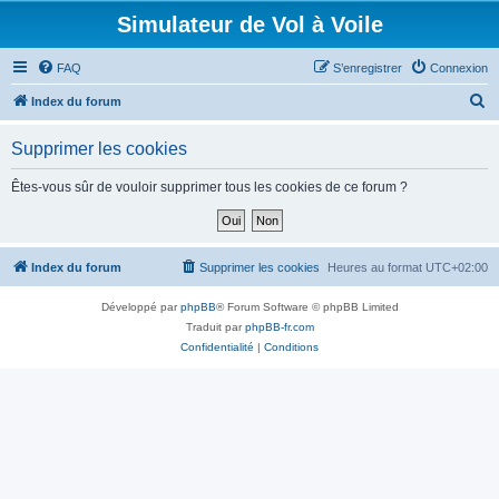
Simulateur de Vol à Voile
FAQ
S’enregistrer
Connexion
R
Index du forum
e
Supprimer les cookies
c
h
Êtes-vous sûr de vouloir supprimer tous les cookies de ce forum ?
e
r
c
Index du forum
Supprimer les cookies
Heures au format
UTC+02:00
h
Développé par
phpBB
® Forum Software © phpBB Limited
e
Traduit par
phpBB-fr.com
r
Confidentialité
|
Conditions