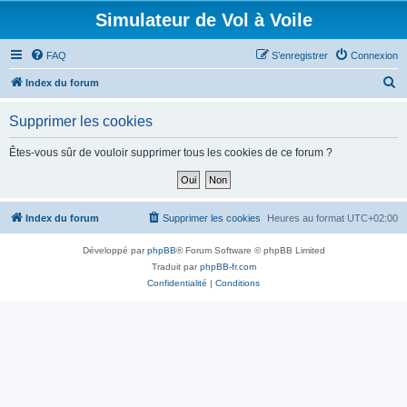
Simulateur de Vol à Voile
FAQ
S’enregistrer
Connexion
R
Index du forum
e
Supprimer les cookies
c
h
Êtes-vous sûr de vouloir supprimer tous les cookies de ce forum ?
e
r
c
Index du forum
Supprimer les cookies
Heures au format
UTC+02:00
h
Développé par
phpBB
® Forum Software © phpBB Limited
e
Traduit par
phpBB-fr.com
r
Confidentialité
|
Conditions