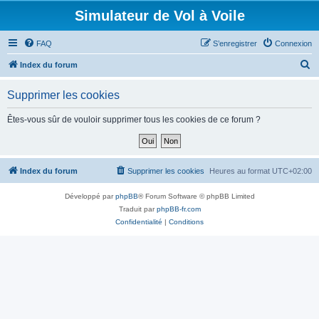
Simulateur de Vol à Voile
FAQ
S’enregistrer
Connexion
R
Index du forum
e
Supprimer les cookies
c
h
Êtes-vous sûr de vouloir supprimer tous les cookies de ce forum ?
e
r
c
Index du forum
Supprimer les cookies
Heures au format
UTC+02:00
h
Développé par
phpBB
® Forum Software © phpBB Limited
e
Traduit par
phpBB-fr.com
r
Confidentialité
|
Conditions