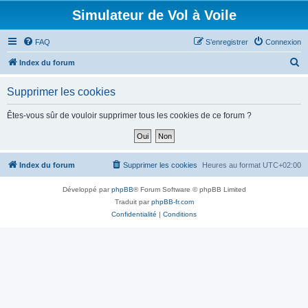
Simulateur de Vol à Voile
FAQ
S’enregistrer
Connexion
R
Index du forum
e
Supprimer les cookies
c
h
Êtes-vous sûr de vouloir supprimer tous les cookies de ce forum ?
e
r
c
Index du forum
Supprimer les cookies
Heures au format
UTC+02:00
h
Développé par
phpBB
® Forum Software © phpBB Limited
e
Traduit par
phpBB-fr.com
r
Confidentialité
|
Conditions