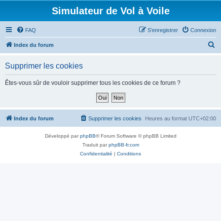
Simulateur de Vol à Voile
FAQ
S’enregistrer
Connexion
R
Index du forum
e
Supprimer les cookies
c
h
Êtes-vous sûr de vouloir supprimer tous les cookies de ce forum ?
e
r
c
Index du forum
Supprimer les cookies
Heures au format
UTC+02:00
h
Développé par
phpBB
® Forum Software © phpBB Limited
e
Traduit par
phpBB-fr.com
r
Confidentialité
|
Conditions