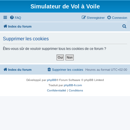
Simulateur de Vol à Voile
FAQ
S’enregistrer
Connexion
R
Index du forum
e
Supprimer les cookies
c
h
Êtes-vous sûr de vouloir supprimer tous les cookies de ce forum ?
e
r
c
Index du forum
Supprimer les cookies
Heures au format
UTC+02:00
h
Développé par
phpBB
® Forum Software © phpBB Limited
e
Traduit par
phpBB-fr.com
r
Confidentialité
|
Conditions