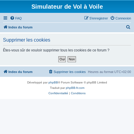
Simulateur de Vol à Voile
FAQ
S’enregistrer
Connexion
R
Index du forum
e
Supprimer les cookies
c
h
Êtes-vous sûr de vouloir supprimer tous les cookies de ce forum ?
e
r
c
Index du forum
Supprimer les cookies
Heures au format
UTC+02:00
h
Développé par
phpBB
® Forum Software © phpBB Limited
e
Traduit par
phpBB-fr.com
r
Confidentialité
|
Conditions