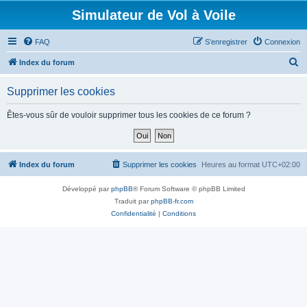
Simulateur de Vol à Voile
FAQ
S’enregistrer
Connexion
R
Index du forum
e
Supprimer les cookies
c
h
Êtes-vous sûr de vouloir supprimer tous les cookies de ce forum ?
e
r
c
Index du forum
Supprimer les cookies
Heures au format
UTC+02:00
h
Développé par
phpBB
® Forum Software © phpBB Limited
e
Traduit par
phpBB-fr.com
r
Confidentialité
|
Conditions