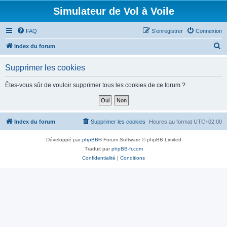
Simulateur de Vol à Voile
FAQ
S’enregistrer
Connexion
R
Index du forum
e
Supprimer les cookies
c
h
Êtes-vous sûr de vouloir supprimer tous les cookies de ce forum ?
e
r
c
Index du forum
Supprimer les cookies
Heures au format
UTC+02:00
h
Développé par
phpBB
® Forum Software © phpBB Limited
e
Traduit par
phpBB-fr.com
r
Confidentialité
|
Conditions