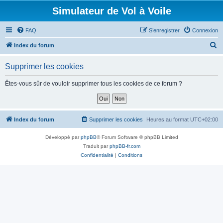
Simulateur de Vol à Voile
FAQ
S’enregistrer
Connexion
R
Index du forum
e
Supprimer les cookies
c
h
Êtes-vous sûr de vouloir supprimer tous les cookies de ce forum ?
e
r
c
Index du forum
Supprimer les cookies
Heures au format
UTC+02:00
h
Développé par
phpBB
® Forum Software © phpBB Limited
e
Traduit par
phpBB-fr.com
r
Confidentialité
|
Conditions