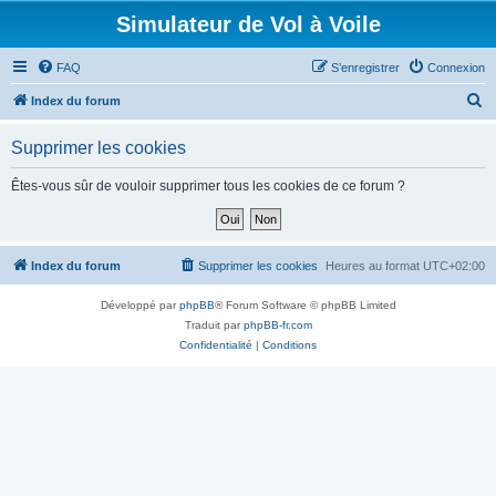
Simulateur de Vol à Voile
FAQ
S’enregistrer
Connexion
R
Index du forum
e
Supprimer les cookies
c
h
Êtes-vous sûr de vouloir supprimer tous les cookies de ce forum ?
e
r
c
Index du forum
Supprimer les cookies
Heures au format
UTC+02:00
h
Développé par
phpBB
® Forum Software © phpBB Limited
e
Traduit par
phpBB-fr.com
r
Confidentialité
|
Conditions