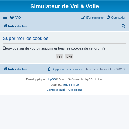
Simulateur de Vol à Voile
FAQ
S’enregistrer
Connexion
R
Index du forum
e
Supprimer les cookies
c
h
Êtes-vous sûr de vouloir supprimer tous les cookies de ce forum ?
e
r
c
Index du forum
Supprimer les cookies
Heures au format
UTC+02:00
h
Développé par
phpBB
® Forum Software © phpBB Limited
e
Traduit par
phpBB-fr.com
r
Confidentialité
|
Conditions