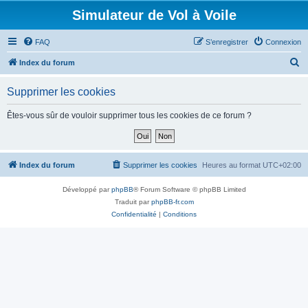
Simulateur de Vol à Voile
FAQ
S’enregistrer
Connexion
R
Index du forum
e
Supprimer les cookies
c
h
Êtes-vous sûr de vouloir supprimer tous les cookies de ce forum ?
e
r
c
Index du forum
Supprimer les cookies
Heures au format
UTC+02:00
h
Développé par
phpBB
® Forum Software © phpBB Limited
e
Traduit par
phpBB-fr.com
r
Confidentialité
|
Conditions