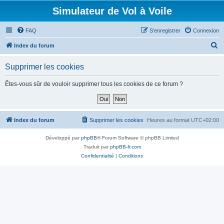
Simulateur de Vol à Voile
FAQ
S’enregistrer
Connexion
R
Index du forum
e
Supprimer les cookies
c
h
Êtes-vous sûr de vouloir supprimer tous les cookies de ce forum ?
e
r
c
Index du forum
Supprimer les cookies
Heures au format
UTC+02:00
h
Développé par
phpBB
® Forum Software © phpBB Limited
e
Traduit par
phpBB-fr.com
r
Confidentialité
|
Conditions