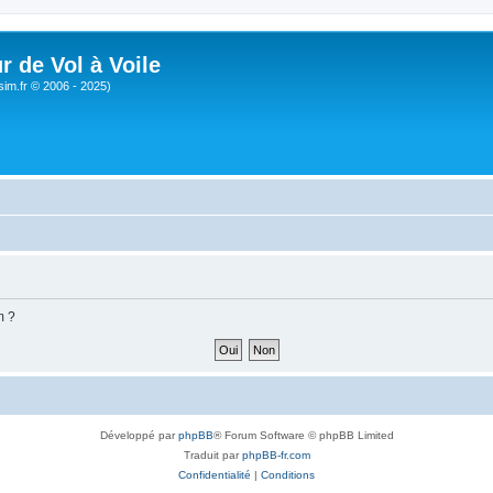
r de Vol à Voile
sim.fr © 2006 - 2025)
m ?
Développé par
phpBB
® Forum Software © phpBB Limited
Traduit par
phpBB-fr.com
Confidentialité
|
Conditions