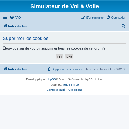
Simulateur de Vol à Voile
FAQ
S’enregistrer
Connexion
R
Index du forum
e
Supprimer les cookies
c
h
Êtes-vous sûr de vouloir supprimer tous les cookies de ce forum ?
e
r
c
Index du forum
Supprimer les cookies
Heures au format
UTC+02:00
h
Développé par
phpBB
® Forum Software © phpBB Limited
e
Traduit par
phpBB-fr.com
r
Confidentialité
|
Conditions