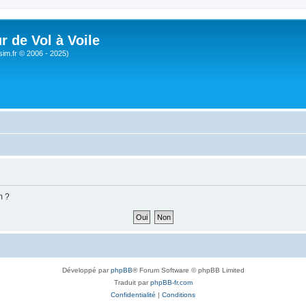
r de Vol à Voile
sim.fr © 2006 - 2025)
m ?
Développé par
phpBB
® Forum Software © phpBB Limited
Traduit par
phpBB-fr.com
Confidentialité
|
Conditions