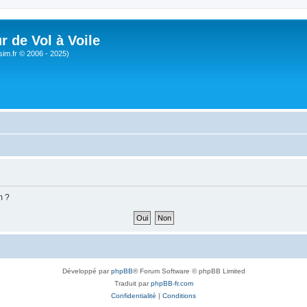
r de Vol à Voile
sim.fr © 2006 - 2025)
m ?
Développé par
phpBB
® Forum Software © phpBB Limited
Traduit par
phpBB-fr.com
Confidentialité
|
Conditions