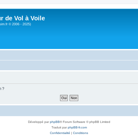
r de Vol à Voile
sim.fr © 2006 - 2025)
m ?
Développé par
phpBB
® Forum Software © phpBB Limited
Traduit par
phpBB-fr.com
Confidentialité
|
Conditions