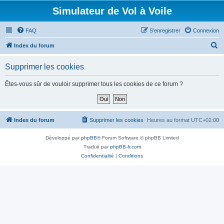
Simulateur de Vol à Voile
FAQ
S’enregistrer
Connexion
R
Index du forum
e
Supprimer les cookies
c
h
Êtes-vous sûr de vouloir supprimer tous les cookies de ce forum ?
e
r
c
Index du forum
Supprimer les cookies
Heures au format
UTC+02:00
h
Développé par
phpBB
® Forum Software © phpBB Limited
e
Traduit par
phpBB-fr.com
r
Confidentialité
|
Conditions