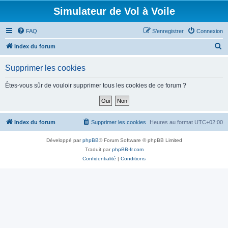
Simulateur de Vol à Voile
FAQ
S’enregistrer
Connexion
R
Index du forum
e
Supprimer les cookies
c
h
Êtes-vous sûr de vouloir supprimer tous les cookies de ce forum ?
e
r
c
Index du forum
Supprimer les cookies
Heures au format
UTC+02:00
h
Développé par
phpBB
® Forum Software © phpBB Limited
e
Traduit par
phpBB-fr.com
r
Confidentialité
|
Conditions