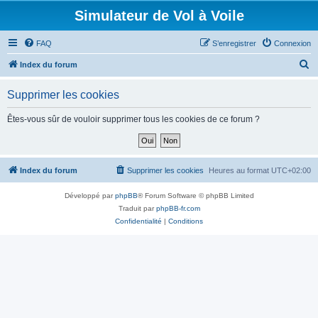
Simulateur de Vol à Voile
FAQ
S’enregistrer
Connexion
R
Index du forum
e
Supprimer les cookies
c
h
Êtes-vous sûr de vouloir supprimer tous les cookies de ce forum ?
e
r
c
Index du forum
Supprimer les cookies
Heures au format
UTC+02:00
h
Développé par
phpBB
® Forum Software © phpBB Limited
e
Traduit par
phpBB-fr.com
r
Confidentialité
|
Conditions