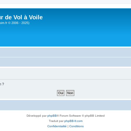
r de Vol à Voile
sim.fr © 2006 - 2025)
m ?
Développé par
phpBB
® Forum Software © phpBB Limited
Traduit par
phpBB-fr.com
Confidentialité
|
Conditions