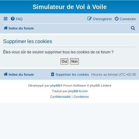
Simulateur de Vol à Voile
FAQ
S’enregistrer
Connexion
R
Index du forum
e
Supprimer les cookies
c
h
Êtes-vous sûr de vouloir supprimer tous les cookies de ce forum ?
e
r
c
Index du forum
Supprimer les cookies
Heures au format
UTC+02:00
h
Développé par
phpBB
® Forum Software © phpBB Limited
e
Traduit par
phpBB-fr.com
r
Confidentialité
|
Conditions