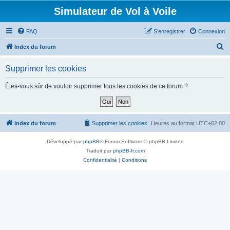
Simulateur de Vol à Voile
FAQ
S’enregistrer
Connexion
R
Index du forum
e
Supprimer les cookies
c
h
Êtes-vous sûr de vouloir supprimer tous les cookies de ce forum ?
e
r
c
Index du forum
Supprimer les cookies
Heures au format
UTC+02:00
h
Développé par
phpBB
® Forum Software © phpBB Limited
e
Traduit par
phpBB-fr.com
r
Confidentialité
|
Conditions