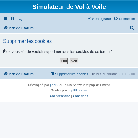
Simulateur de Vol à Voile
FAQ
S’enregistrer
Connexion
R
Index du forum
e
Supprimer les cookies
c
h
Êtes-vous sûr de vouloir supprimer tous les cookies de ce forum ?
e
r
c
Index du forum
Supprimer les cookies
Heures au format
UTC+02:00
h
Développé par
phpBB
® Forum Software © phpBB Limited
e
Traduit par
phpBB-fr.com
r
Confidentialité
|
Conditions