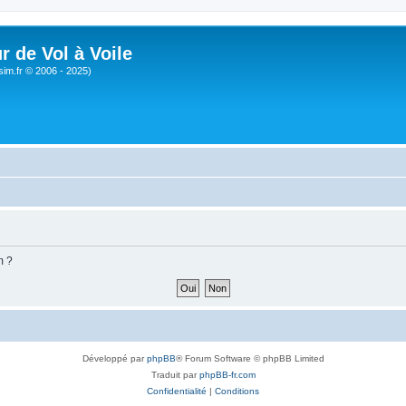
r de Vol à Voile
sim.fr © 2006 - 2025)
m ?
Développé par
phpBB
® Forum Software © phpBB Limited
Traduit par
phpBB-fr.com
Confidentialité
|
Conditions