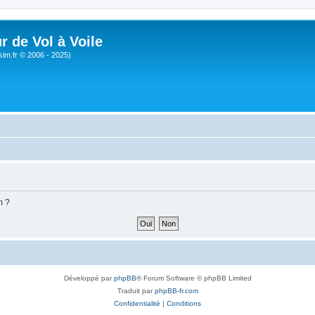
r de Vol à Voile
sim.fr © 2006 - 2025)
m ?
Développé par
phpBB
® Forum Software © phpBB Limited
Traduit par
phpBB-fr.com
Confidentialité
|
Conditions