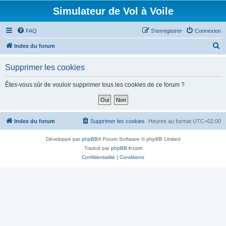
Simulateur de Vol à Voile
FAQ
S’enregistrer
Connexion
R
Index du forum
e
Supprimer les cookies
c
h
Êtes-vous sûr de vouloir supprimer tous les cookies de ce forum ?
e
r
c
Index du forum
Supprimer les cookies
Heures au format
UTC+02:00
h
Développé par
phpBB
® Forum Software © phpBB Limited
e
Traduit par
phpBB-fr.com
r
Confidentialité
|
Conditions