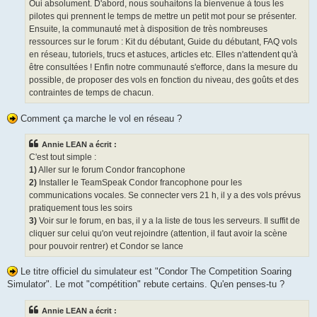
Oui absolument. D'abord, nous souhaitons la bienvenue à tous les
pilotes qui prennent le temps de mettre un petit mot pour se présenter.
Ensuite, la communauté met à disposition de très nombreuses
ressources sur le forum : Kit du débutant, Guide du débutant, FAQ vols
en réseau, tutoriels, trucs et astuces, articles etc. Elles n'attendent qu'à
être consultées ! Enfin notre communauté s'efforce, dans la mesure du
possible, de proposer des vols en fonction du niveau, des goûts et des
contraintes de temps de chacun.
Comment ça marche le vol en réseau ?
Annie LEAN a écrit :
C'est tout simple :
1)
Aller sur le forum Condor francophone
2)
Installer le TeamSpeak Condor francophone pour les
communications vocales. Se connecter vers 21 h, il y a des vols prévus
pratiquement tous les soirs
3)
Voir sur le forum, en bas, il y a la liste de tous les serveurs. Il suffit de
cliquer sur celui qu'on veut rejoindre (attention, il faut avoir la scène
pour pouvoir rentrer) et Condor se lance
Le titre officiel du simulateur est "Condor The Competition Soaring
Simulator". Le mot "compétition" rebute certains. Qu'en penses-tu ?
Annie LEAN a écrit :