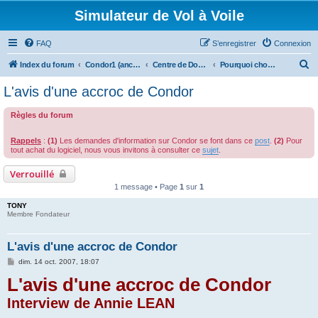
Simulateur de Vol à Voile
FAQ
S’enregistrer
Connexion
R
Index du forum
Condor1 (ancien forum)
Centre de Documentation
Pourquoi choisir Condor
e
L'avis d'une accroc de Condor
c
Règles du forum
h
e
Rappels
:
(1)
Les demandes d'information sur Condor se font dans ce
post
.
(2)
Pour
r
tout achat du logiciel, nous vous invitons à consulter ce
sujet
.
c
Verrouillé
h
1 message • Page
1
sur
1
e
TONY
Membre Fondateur
r
L'avis d'une accroc de Condor
M
dim. 14 oct. 2007, 18:07
e
L'avis d'une accroc de Condor
s
s
a
Interview de Annie LEAN
g
e