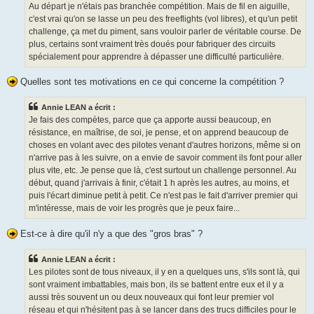
Au départ je n'étais pas branchée compétition. Mais de fil en aiguille,
c'est vrai qu'on se lasse un peu des freeflights (vol libres), et qu'un petit
challenge, ça met du piment, sans vouloir parler de véritable course. De
plus, certains sont vraiment très doués pour fabriquer des circuits
spécialement pour apprendre à dépasser une difficulté particulière.
Quelles sont tes motivations en ce qui concerne la compétition ?
Annie LEAN a écrit :
Je fais des compètes, parce que ça apporte aussi beaucoup, en
résistance, en maîtrise, de soi, je pense, et on apprend beaucoup de
choses en volant avec des pilotes venant d'autres horizons, même si on
n'arrive pas à les suivre, on a envie de savoir comment ils font pour aller
plus vite, etc. Je pense que là, c'est surtout un challenge personnel. Au
début, quand j'arrivais à finir, c'était 1 h après les autres, au moins, et
puis l'écart diminue petit à petit. Ce n'est pas le fait d'arriver premier qui
m'intéresse, mais de voir les progrès que je peux faire...
Est-ce à dire qu'il n'y a que des "gros bras" ?
Annie LEAN a écrit :
Les pilotes sont de tous niveaux, il y en a quelques uns, s'ils sont là, qui
sont vraiment imbattables, mais bon, ils se battent entre eux et il y a
aussi très souvent un ou deux nouveaux qui font leur premier vol
réseau et qui n'hésitent pas à se lancer dans des trucs difficiles pour le