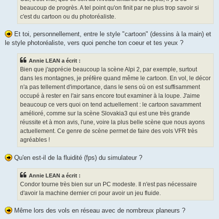
beaucoup de progrès. A tel point qu'on finit par ne plus trop savoir si
c'est du cartoon ou du photoréaliste.
Et toi, personnellement, entre le style "cartoon" (dessins à la main) et
le style photoréaliste, vers quoi penche ton coeur et tes yeux ?
Annie LEAN a écrit :
Bien que j'apprécie beaucoup la scène Alpi 2, par exemple, surtout
dans les montagnes, je préfère quand même le cartoon. En vol, le décor
n'a pas tellement d'importance, dans le sens où on est suffisamment
occupé à rester en l'air sans encore tout examiner à la loupe. J'aime
beaucoup ce vers quoi on tend actuellement : le cartoon savamment
amélioré, comme sur la scène Slovakia3 qui est une très grande
réussite et à mon avis, l'une, voire la plus belle scène que nous ayons
actuellement. Ce genre de scène permet de faire des vols VFR très
agréables !
Qu'en est-il de la fluidité (fps) du simulateur ?
Annie LEAN a écrit :
Condor tourne très bien sur un PC modeste. Il n'est pas nécessaire
d'avoir la machine dernier cri pour avoir un jeu fluide.
Même lors des vols en réseau avec de nombreux planeurs ?