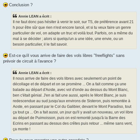
Conclusion ?
Annie LEAN a écrit :
Il ne faut donc pas hésiter à venir le soir, sur TS, de préférence avant 21
h pour être sûr que rien n'est encore lancé, et si tu veux faire un genre
particulier de vol, on adapte un truc et voilà tout. Parfois, on a même du
mal à se décider ; alors si quelqu'un a une idée, une envie, ou un
besoin particulier, il le fait savoir.
Est-ce qu'il vous arrive de faire des vols libres "freeflights" sans
prévoir de circuit à l'avance ?
Annie LEAN a écrit :
Il nous arrive de faire des vols libres avec seulement un point de
décollage et de départ et on se promène ... On a fait comme ça une
balade au départ d'Aoste, avec vol d'onde au dessus du Mont Blanc,
ben c'était génial. J'en ai fait une aussi, après le Mont Blanc, je suis
redescendue au sud jusqu'aux environs de Sisteron, puis remontée à
Aoste, en passant par le Col du Galibier, devant le Mont Paradiso, tout
ça tout ça ... On a fait aussi, un jour qu'il y avait un nouveau, un vol libre
au départ de Puimoisson, puis on est remonté jusqu'à la Barre des
Ecrins en passant au dessus des crêtes puis retour ... même sans vent,
ça monte !