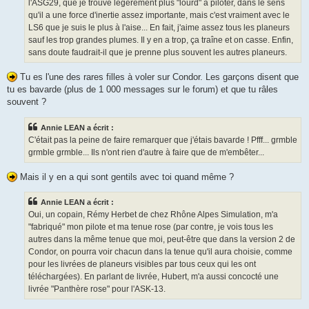
l'ASG29, que je trouve légèrement plus "lourd" à piloter, dans le sens
qu'il a une force d'inertie assez importante, mais c'est vraiment avec le
LS6 que je suis le plus à l'aise... En fait, j'aime assez tous les planeurs
sauf les trop grandes plumes. Il y en a trop, ça traîne et on casse. Enfin,
sans doute faudrait-il que je prenne plus souvent les autres planeurs.
Tu es l'une des rares filles à voler sur Condor. Les garçons disent que
tu es bavarde (plus de 1 000 messages sur le forum) et que tu râles
souvent ?
Annie LEAN a écrit :
C'était pas la peine de faire remarquer que j'étais bavarde ! Pfff... grmble
grmble grmble... Ils n'ont rien d'autre à faire que de m'embêter...
Mais il y en a qui sont gentils avec toi quand même ?
Annie LEAN a écrit :
Oui, un copain, Rémy Herbet de chez Rhône Alpes Simulation, m'a
"fabriqué" mon pilote et ma tenue rose (par contre, je vois tous les
autres dans la même tenue que moi, peut-être que dans la version 2 de
Condor, on pourra voir chacun dans la tenue qu'il aura choisie, comme
pour les livrées de planeurs visibles par tous ceux qui les ont
téléchargées). En parlant de livrée, Hubert, m'a aussi concocté une
livrée "Panthère rose" pour l'ASK-13.