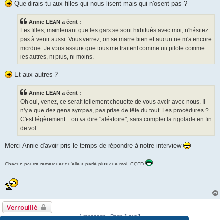
Que dirais-tu aux filles qui nous lisent mais qui n'osent pas ?
Annie LEAN a écrit :
Les filles, maintenant que les gars se sont habitués avec moi, n'hésitez
pas à venir aussi. Vous verrez, on se marre bien et aucun ne m'a encore
mordue. Je vous assure que tous me traitent comme un pilote comme
les autres, ni plus, ni moins.
Et aux autres ?
Annie LEAN a écrit :
Oh oui, venez, ce serait tellement chouette de vous avoir avec nous. Il
n'y a que des gens sympas, pas prise de tête du tout. Les procédures ?
C'est légèrement... on va dire "aléatoire", sans compter la rigolade en fin
de vol...
Merci Annie d'avoir pris le temps de répondre à notre interview
Chacun pourra remarquer qu'elle a parlé plus que moi, CQFD
Verrouillé
1 message • Page
1
sur
1