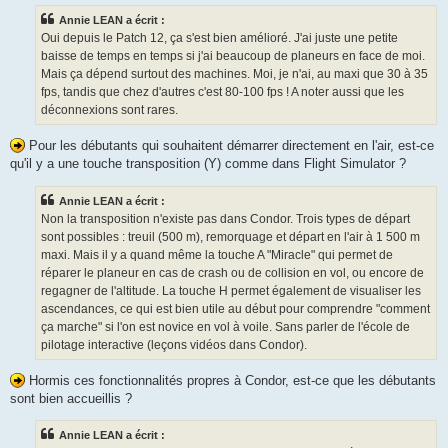
Annie LEAN a écrit :
Oui depuis le Patch 12, ça s'est bien amélioré. J'ai juste une petite
baisse de temps en temps si j'ai beaucoup de planeurs en face de moi.
Mais ça dépend surtout des machines. Moi, je n'ai, au maxi que 30 à 35
fps, tandis que chez d'autres c'est 80-100 fps ! A noter aussi que les
déconnexions sont rares.
Pour les débutants qui souhaitent démarrer directement en l'air, est-ce
qu'il y a une touche transposition (Y) comme dans Flight Simulator ?
Annie LEAN a écrit :
Non la transposition n'existe pas dans Condor. Trois types de départ
sont possibles : treuil (500 m), remorquage et départ en l'air à 1 500 m
maxi. Mais il y a quand même la touche A "Miracle" qui permet de
réparer le planeur en cas de crash ou de collision en vol, ou encore de
regagner de l'altitude. La touche H permet également de visualiser les
ascendances, ce qui est bien utile au début pour comprendre "comment
ça marche" si l'on est novice en vol à voile. Sans parler de l'école de
pilotage interactive (leçons vidéos dans Condor).
Hormis ces fonctionnalités propres à Condor, est-ce que les débutants
sont bien accueillis ?
Annie LEAN a écrit :