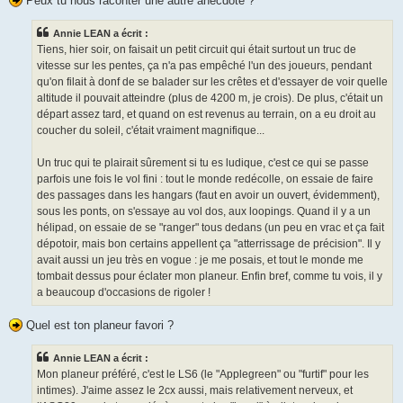
Peux tu nous raconter une autre anecdote ?
Annie LEAN a écrit :
Tiens, hier soir, on faisait un petit circuit qui était surtout un truc de
vitesse sur les pentes, ça n'a pas empêché l'un des joueurs, pendant
qu'on filait à donf de se balader sur les crêtes et d'essayer de voir quelle
altitude il pouvait atteindre (plus de 4200 m, je crois). De plus, c'était un
départ assez tard, et quand on est revenus au terrain, on a eu droit au
coucher du soleil, c'était vraiment magnifique...
Un truc qui te plairait sûrement si tu es ludique, c'est ce qui se passe
parfois une fois le vol fini : tout le monde redécolle, on essaie de faire
des passages dans les hangars (faut en avoir un ouvert, évidemment),
sous les ponts, on s'essaye au vol dos, aux loopings. Quand il y a un
hélipad, on essaie de se "ranger" tous dedans (un peu en vrac et ça fait
dépotoir, mais bon certains appellent ça "atterrissage de précision". Il y
avait aussi un jeu très en vogue : je me posais, et tout le monde me
tombait dessus pour éclater mon planeur. Enfin bref, comme tu vois, il y
a beaucoup d'occasions de rigoler !
Quel est ton planeur favori ?
Annie LEAN a écrit :
Mon planeur préféré, c'est le LS6 (le "Applegreen" ou "furtif" pour les
intimes). J'aime assez le 2cx aussi, mais relativement nerveux, et