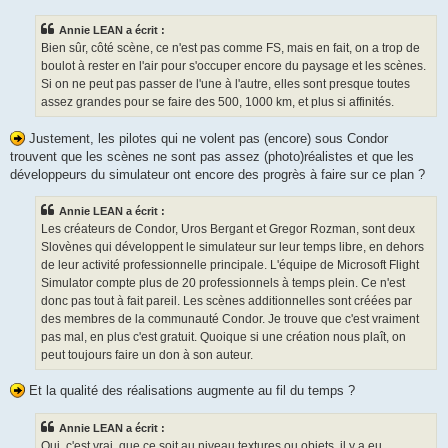
Annie LEAN a écrit :
Bien sûr, côté scène, ce n'est pas comme FS, mais en fait, on a trop de
boulot à rester en l'air pour s'occuper encore du paysage et les scènes.
Si on ne peut pas passer de l'une à l'autre, elles sont presque toutes
assez grandes pour se faire des 500, 1000 km, et plus si affinités.
Justement, les pilotes qui ne volent pas (encore) sous Condor
trouvent que les scènes ne sont pas assez (photo)réalistes et que les
développeurs du simulateur ont encore des progrès à faire sur ce plan ?
Annie LEAN a écrit :
Les créateurs de Condor, Uros Bergant et Gregor Rozman, sont deux
Slovènes qui développent le simulateur sur leur temps libre, en dehors
de leur activité professionnelle principale. L'équipe de Microsoft Flight
Simulator compte plus de 20 professionnels à temps plein. Ce n'est
donc pas tout à fait pareil. Les scènes additionnelles sont créées par
des membres de la communauté Condor. Je trouve que c'est vraiment
pas mal, en plus c'est gratuit. Quoique si une création nous plaît, on
peut toujours faire un don à son auteur.
Et la qualité des réalisations augmente au fil du temps ?
Annie LEAN a écrit :
Oui, c'est vrai, que ce soit au niveau textures ou objets, il y a eu