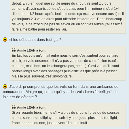
début. Eh bien, quel que soit le genre du circuit, ils sont toujours
contents d'avoir participé, de s'être battus pour finir, même si c'est 1/4
d'heure ou 1/2 heure après tout le monde (ça m'arrive encore aussi) et il
y a toujours 2-3 volontaires pour attendre les derniers. Dans beaucoup
de vols, je ne m'occupe pas de savoir où en sont les autres, j'ai assez à
faire à me battre pour rester en l'air.
Et les débutants dans tout ça ?
Annie LEAN a écrit :
En fait, les vols qu'on fait entre nous le soir, c'est surtout pour se faire
plaisir, on vole ensemble, il n'y a pas vraiment de compétition (sauf pour
certains, mais bon, on les changera pas, hein ! ). C'est vrai qu'ils sont
parfois longs avec des passages plus difficiles que prévus à passer.
Mais le plus souvent, c'est involontaire.
D'acord, je comprends que les vols se font dans une ambiance de
camaraderie. Malgré ça, est-ce qu'il y a des vols libres "freeflight" de
loisir et de détente ?
Annie LEAN a écrit :
Si on regarde bien, même s'il y a plus de circuits libres ou de courses
sur les serveurs multiplayer le soir, il y a toujours plusieurs freeflight,
francophones ou non, jusque vers 11h ou minuit.