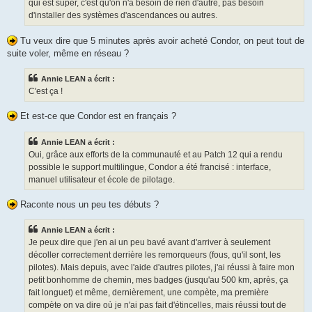
qui est super, c'est qu'on n'a besoin de rien d'autre, pas besoin
d'installer des systèmes d'ascendances ou autres.
Tu veux dire que 5 minutes après avoir acheté Condor, on peut tout de
suite voler, même en réseau ?
Annie LEAN a écrit :
C'est ça !
Et est-ce que Condor est en français ?
Annie LEAN a écrit :
Oui, grâce aux efforts de la communauté et au Patch 12 qui a rendu
possible le support multilingue, Condor a été francisé : interface,
manuel utilisateur et école de pilotage.
Raconte nous un peu tes débuts ?
Annie LEAN a écrit :
Je peux dire que j'en ai un peu bavé avant d'arriver à seulement
décoller correctement derrière les remorqueurs (fous, qu'il sont, les
pilotes). Mais depuis, avec l'aide d'autres pilotes, j'ai réussi à faire mon
petit bonhomme de chemin, mes badges (jusqu'au 500 km, après, ça
fait longuet) et même, dernièrement, une compète, ma première
compète on va dire où je n'ai pas fait d'étincelles, mais réussi tout de