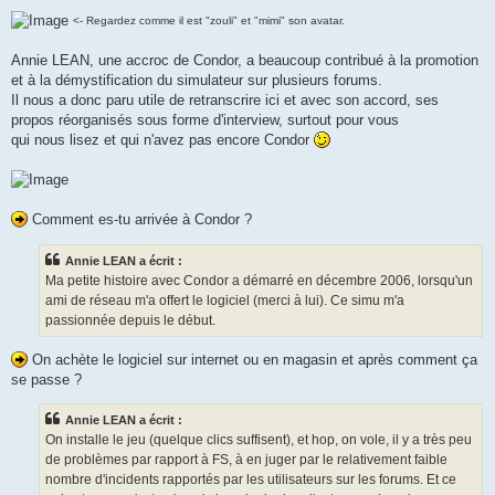
<- Regardez comme il est "zouli" et "mimi" son avatar.
Annie LEAN, une accroc de Condor, a beaucoup contribué à la promotion
et à la démystification du simulateur sur plusieurs forums.
Il nous a donc paru utile de retranscrire ici et avec son accord, ses
propos réorganisés sous forme d'interview, surtout pour vous
qui nous lisez et qui n'avez pas encore Condor
Comment es-tu arrivée à Condor ?
Annie LEAN a écrit :
Ma petite histoire avec Condor a démarré en décembre 2006, lorsqu'un
ami de réseau m'a offert le logiciel (merci à lui). Ce simu m'a
passionnée depuis le début.
On achète le logiciel sur internet ou en magasin et après comment ça
se passe ?
Annie LEAN a écrit :
On installe le jeu (quelque clics suffisent), et hop, on vole, il y a très peu
de problèmes par rapport à FS, à en juger par le relativement faible
nombre d'incidents rapportés par les utilisateurs sur les forums. Et ce