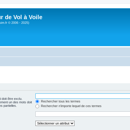
r de Vol à Voile
sim.fr © 2006 - 2025)
 doit être exclu.
Rechercher tous les termes
ement un des mots doit
s partielles.
Rechercher n’importe lequel de ces termes