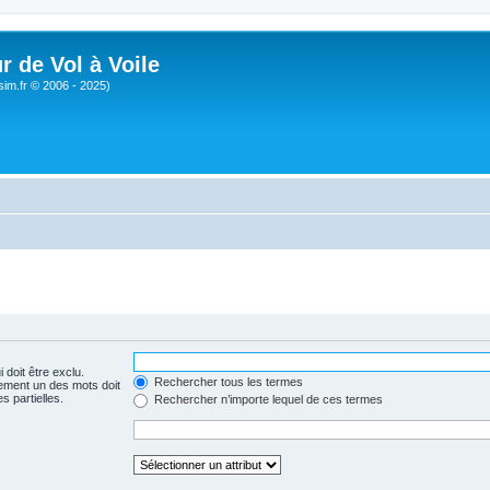
r de Vol à Voile
sim.fr © 2006 - 2025)
 doit être exclu.
Rechercher tous les termes
ement un des mots doit
s partielles.
Rechercher n’importe lequel de ces termes