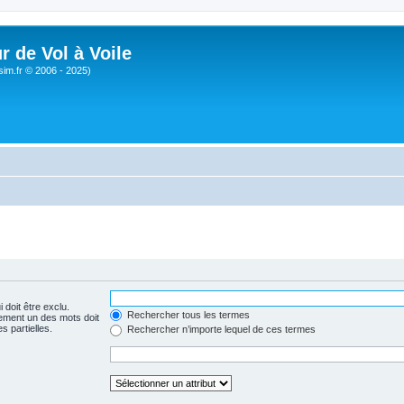
r de Vol à Voile
sim.fr © 2006 - 2025)
 doit être exclu.
Rechercher tous les termes
ement un des mots doit
s partielles.
Rechercher n’importe lequel de ces termes