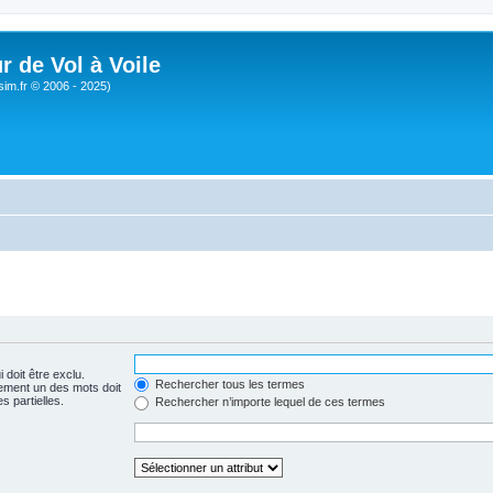
r de Vol à Voile
sim.fr © 2006 - 2025)
 doit être exclu.
Rechercher tous les termes
ement un des mots doit
s partielles.
Rechercher n’importe lequel de ces termes