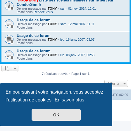
Liste des scènes installées sur le serveur
[IMPORTANT]
CondorSim.fr
Dernier message par
TONY
«
sam. 01 nov. 2014, 12:01
Posté dans
Rendez-vous
Usage de ce forum
Dernier message par
TONY
«
sam. 12 mai 2007, 11:11
Posté dans
Usage de ce forum
Dernier message par
TONY
«
jeu. 18 janv. 2007, 03:07
Posté dans
Usage de ce forum
Dernier message par
TONY
«
lun. 08 janv. 2007, 00:58
Posté dans
7 résultats trouvés • Page
1
sur
1
Aller à
En poursuivant votre navigation, vous acceptez
Index du forum
Supprimer les cookies
Heures au format
UTC+02:00
l’utilisation de cookies.
En savoir plus
Développé par
phpBB
® Forum Software © phpBB Limited
Traduit par
phpBB-fr.com
OK
Confidentialité
|
Conditions