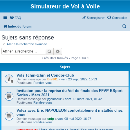
Simulateur de Vol à Voile
FAQ
S’enregistrer
Connexion
R
Index du forum
e
Sujets sans réponse
c
Aller à la recherche avancée
h
Rechercher
Recherche avancée
e
7 résultats trouvés • Page
1
sur
1
r
Sujets
c
Vols Tchin-tchin et Condor-Club
h
Dernier message par
Bre901
«
ven. 23 sept. 2022, 15:33
e
Posté dans
Rendez-vous
r
Invitation pour la reprise du Vol de finale des FFVP ESport
Series - Mars 2021
Dernier message par
jfgombault
«
sam. 13 mars 2021, 01:42
Posté dans
Rendez-vous
Volez avec Éric NAPOLEON confortablement installés chez
vous !
Dernier message par
snip
«
ven. 08 mai 2020, 16:27
Posté dans
Rendez-vous